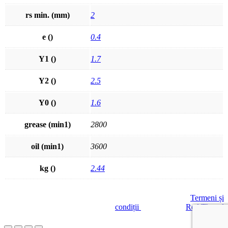
rs min. (mm)
2
e ()
0.4
Y1 ()
1.7
Y2 ()
2.5
Y0 ()
1.6
grease (min1)
2800
oil (min1)
3600
kg ()
2.44
© GREENLAND SA
|
Termeni și
condiții
| Site creat de
Red Thread