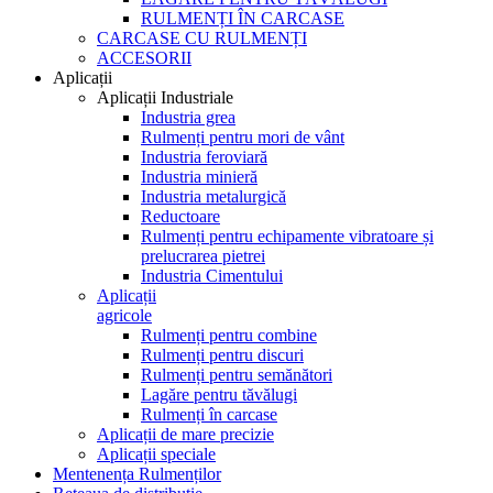
RULMENȚI ÎN CARCASE
CARCASE CU RULMENȚI
ACCESORII
Aplicații
Aplicații Industriale
Industria grea
Rulmenți pentru mori de vânt
Industria feroviară
Industria minieră
Industria metalurgică
Reductoare
Rulmenți pentru echipamente vibratoare și
prelucrarea pietrei
Industria Cimentului
Aplicații
agricole
Rulmenți pentru combine
Rulmenți pentru discuri
Rulmenți pentru semănători
Lagăre pentru tăvălugi
Rulmenți în carcase
Aplicații de mare precizie
Aplicații speciale
Mentenența Rulmenților