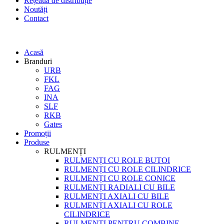
Rețeaua de distribuție
Noutăți
Contact
Acasă
Branduri
URB
FKL
FAG
INA
SLF
RKB
Gates
Promoții
Produse
RULMENȚI
RULMENȚI CU ROLE BUTOI
RULMENȚI CU ROLE CILINDRICE
RULMENȚI CU ROLE CONICE
RULMENȚI RADIALI CU BILE
RULMENȚI AXIALI CU BILE
RULMENȚI AXIALI CU ROLE
CILINDRICE
RULMENȚI PENTRU COMBINE