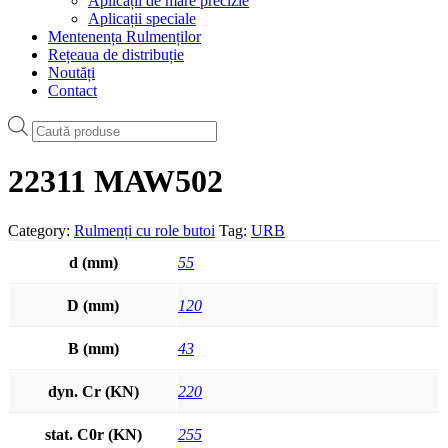
Aplicații de mare precizie
Aplicații speciale
Mentenența Rulmenților
Rețeaua de distribuție
Noutăți
Contact
Products
search
22311 MAW502
Category:
Rulmenți cu role butoi
Tag:
URB
d (mm)
55
D (mm)
120
B (mm)
43
dyn. Cr (KN)
220
stat. C0r (KN)
255