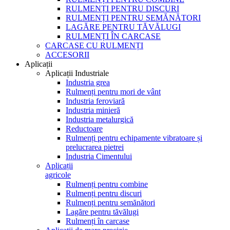
RULMENȚI PENTRU DISCURI
RULMENȚI PENTRU SEMĂNĂTORI
LAGĂRE PENTRU TĂVĂLUGI
RULMENȚI ÎN CARCASE
CARCASE CU RULMENȚI
ACCESORII
Aplicații
Aplicații Industriale
Industria grea
Rulmenți pentru mori de vânt
Industria feroviară
Industria minieră
Industria metalurgică
Reductoare
Rulmenți pentru echipamente vibratoare și
prelucrarea pietrei
Industria Cimentului
Aplicații
agricole
Rulmenți pentru combine
Rulmenți pentru discuri
Rulmenți pentru semănători
Lagăre pentru tăvălugi
Rulmenți în carcase