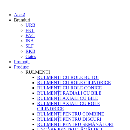
Acasă
Branduri
URB
FKL
FAG
INA
SLF
RKB
Gates
Promoții
Produse
RULMENȚI
RULMENȚI CU ROLE BUTOI
RULMENȚI CU ROLE CILINDRICE
RULMENȚI CU ROLE CONICE
RULMENȚI RADIALI CU BILE
RULMENȚI AXIALI CU BILE
RULMENȚI AXIALI CU ROLE
CILINDRICE
RULMENȚI PENTRU COMBINE
RULMENȚI PENTRU DISCURI
RULMENȚI PENTRU SEMĂNĂTORI
LAGĂRE PENTRU TĂVĂLUGI