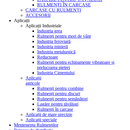
RULMENȚI ÎN CARCASE
CARCASE CU RULMENȚI
ACCESORII
Aplicații
Aplicații Industriale
Industria grea
Rulmenți pentru mori de vânt
Industria feroviară
Industria minieră
Industria metalurgică
Reductoare
Rulmenți pentru echipamente vibratoare și
prelucrarea pietrei
Industria Cimentului
Aplicații
agricole
Rulmenți pentru combine
Rulmenți pentru discuri
Rulmenți pentru semănători
Lagăre pentru tăvălugi
Rulmenți în carcase
Aplicații de mare precizie
Aplicații speciale
Mentenența Rulmenților