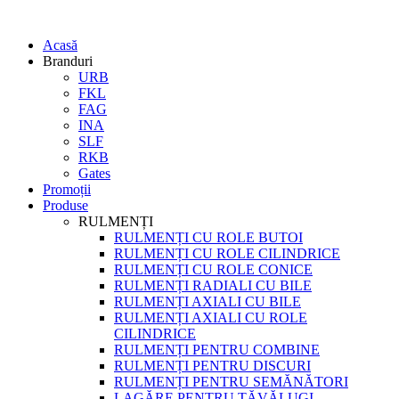
Acasă
Branduri
URB
FKL
FAG
INA
SLF
RKB
Gates
Promoții
Produse
RULMENȚI
RULMENȚI CU ROLE BUTOI
RULMENȚI CU ROLE CILINDRICE
RULMENȚI CU ROLE CONICE
RULMENȚI RADIALI CU BILE
RULMENȚI AXIALI CU BILE
RULMENȚI AXIALI CU ROLE
CILINDRICE
RULMENȚI PENTRU COMBINE
RULMENȚI PENTRU DISCURI
RULMENȚI PENTRU SEMĂNĂTORI
LAGĂRE PENTRU TĂVĂLUGI