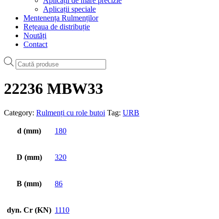
Aplicații de mare precizie
Aplicații speciale
Mentenența Rulmenților
Rețeaua de distribuție
Noutăți
Contact
Products
search
22236 MBW33
Category:
Rulmenți cu role butoi
Tag:
URB
d (mm)
180
D (mm)
320
B (mm)
86
dyn. Cr (KN)
1110