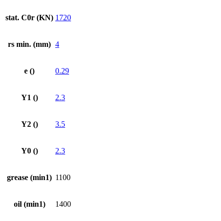
stat. C0r (KN)
1720
rs min. (mm)
4
e ()
0.29
Y1 ()
2.3
Y2 ()
3.5
Y0 ()
2.3
grease (min1)
1100
oil (min1)
1400