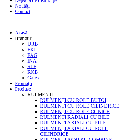
Rețeaua de distribuție
Noutăți
Contact
Acasă
Branduri
URB
FKL
FAG
INA
SLF
RKB
Gates
Promoții
Produse
RULMENȚI
RULMENȚI CU ROLE BUTOI
RULMENȚI CU ROLE CILINDRICE
RULMENȚI CU ROLE CONICE
RULMENȚI RADIALI CU BILE
RULMENȚI AXIALI CU BILE
RULMENȚI AXIALI CU ROLE
CILINDRICE
RULMENȚI PENTRU COMBINE