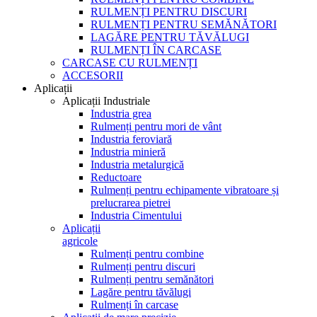
RULMENȚI PENTRU DISCURI
RULMENȚI PENTRU SEMĂNĂTORI
LAGĂRE PENTRU TĂVĂLUGI
RULMENȚI ÎN CARCASE
CARCASE CU RULMENȚI
ACCESORII
Aplicații
Aplicații Industriale
Industria grea
Rulmenți pentru mori de vânt
Industria feroviară
Industria minieră
Industria metalurgică
Reductoare
Rulmenți pentru echipamente vibratoare și
prelucrarea pietrei
Industria Cimentului
Aplicații
agricole
Rulmenți pentru combine
Rulmenți pentru discuri
Rulmenți pentru semănători
Lagăre pentru tăvălugi
Rulmenți în carcase