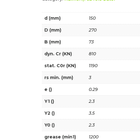
d (mm)
150
D (mm)
270
B (mm)
73
dyn. Cr (KN)
810
stat. C0r (KN)
1190
rs min. (mm)
3
e ()
0.29
Y1 ()
2.3
Y2 ()
3.5
Y0 ()
2.3
grease (min1)
1200