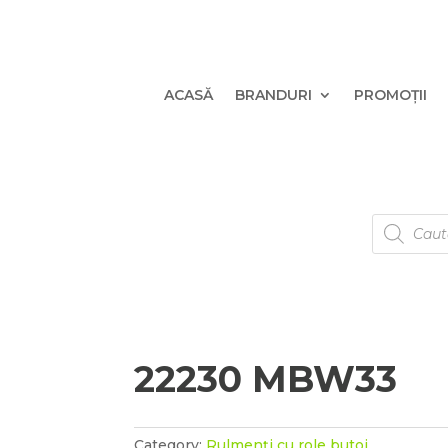
ACASĂ
BRANDURI
PROMOȚII
Products
search
22230 MBW33
Category:
Rulmenți cu role butoi