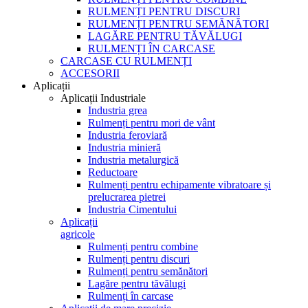
RULMENȚI PENTRU DISCURI
RULMENȚI PENTRU SEMĂNĂTORI
LAGĂRE PENTRU TĂVĂLUGI
RULMENȚI ÎN CARCASE
CARCASE CU RULMENȚI
ACCESORII
Aplicații
Aplicații Industriale
Industria grea
Rulmenți pentru mori de vânt
Industria feroviară
Industria minieră
Industria metalurgică
Reductoare
Rulmenți pentru echipamente vibratoare și
prelucrarea pietrei
Industria Cimentului
Aplicații
agricole
Rulmenți pentru combine
Rulmenți pentru discuri
Rulmenți pentru semănători
Lagăre pentru tăvălugi
Rulmenți în carcase