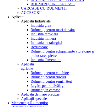
RULMENȚI ÎN CARCASE
CARCASE CU RULMENȚI
ACCESORII
Aplicații
Aplicații Industriale
Industria grea
Rulmenți pentru mori de vânt
Industria feroviară
Industria minieră
Industria metalurgică
Reductoare
Rulmenți pentru echipamente vibratoare și
prelucrarea pietrei
Industria Cimentului
Aplicații
agricole
Rulmenți pentru combine
Rulmenți pentru discuri
Rulmenți pentru semănători
Lagăre pentru tăvălugi
Rulmenți în carcase
Aplicații de mare precizie
Aplicații speciale
Mentenența Rulmenților