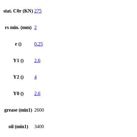
stat. C0r (KN)
275
rs min. (mm)
2
e ()
0.25
Y1 ()
2.6
Y2 ()
4
Y0 ()
2.6
grease (min1)
2600
oil (min1)
3400