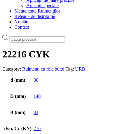
Aplicații de mare precizie
Aplicații speciale
Mentenența Rulmenților
Rețeaua de distribuție
Noutăți
Contact
Products
search
22216 CYK
Category:
Rulmenți cu role butoi
Tag:
URB
d (mm)
80
D (mm)
140
B (mm)
33
dyn. Cr (KN)
210