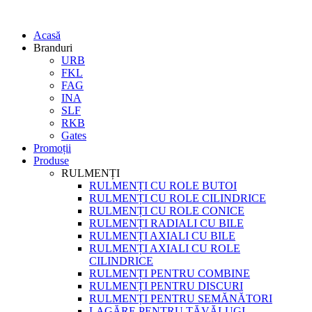
Acasă
Branduri
URB
FKL
FAG
INA
SLF
RKB
Gates
Promoții
Produse
RULMENȚI
RULMENȚI CU ROLE BUTOI
RULMENȚI CU ROLE CILINDRICE
RULMENȚI CU ROLE CONICE
RULMENȚI RADIALI CU BILE
RULMENȚI AXIALI CU BILE
RULMENȚI AXIALI CU ROLE
CILINDRICE
RULMENȚI PENTRU COMBINE
RULMENȚI PENTRU DISCURI
RULMENȚI PENTRU SEMĂNĂTORI
LAGĂRE PENTRU TĂVĂLUGI