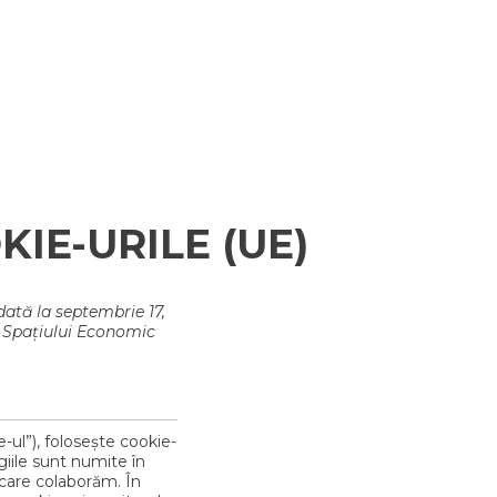
KIE-URILE (UE)
dată la septembrie 17,
ai Spațiului Economic
-ul”), folosește cookie-
giile sunt numite în
u care colaborăm. În