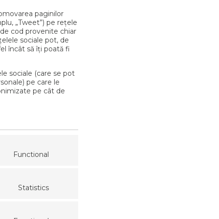
romovarea paginilor
plu, „Tweet”) pe rețele
 de cod provenite chiar
elele sociale pot, de
 încât să îți poată fi
le sociale (care se pot
rsonale) pe care le
onimizate pe cât de
Functional
Statistics