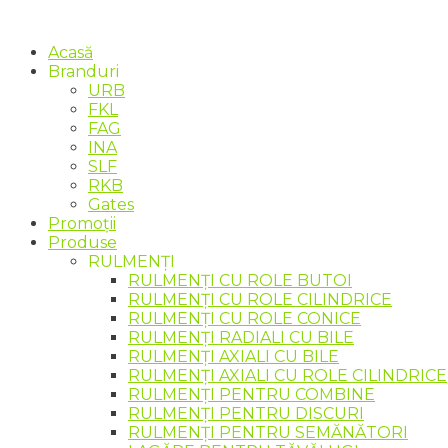
Acasă
Branduri
URB
FKL
FAG
INA
SLF
RKB
Gates
Promoții
Produse
RULMENȚI
RULMENȚI CU ROLE BUTOI
RULMENȚI CU ROLE CILINDRICE
RULMENȚI CU ROLE CONICE
RULMENȚI RADIALI CU BILE
RULMENȚI AXIALI CU BILE
RULMENȚI AXIALI CU ROLE CILINDRICE
RULMENȚI PENTRU COMBINE
RULMENȚI PENTRU DISCURI
RULMENȚI PENTRU SEMĂNĂTORI