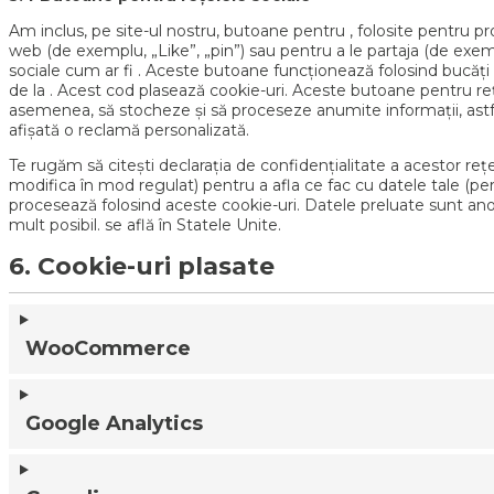
Am inclus, pe site-ul nostru, butoane pentru , folosite pentru p
web (de exemplu, „Like”, „pin”) sau pentru a le partaja (de exem
sociale cum ar fi . Aceste butoane funcționează folosind bucăți
de la . Acest cod plasează cookie-uri. Aceste butoane pentru reț
asemenea, să stocheze și să proceseze anumite informații, astfel
afișată o reclamă personalizată.
Te rugăm să citești declarația de confidențialitate a acestor rețe
modifica în mod regulat) pentru a afla ce fac cu datele tale (pe
procesează folosind aceste cookie-uri. Datele preluate sunt an
mult posibil. se află în Statele Unite.
6. Cookie-uri plasate
WooCommerce
Google Analytics