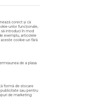
onează corect și că
okie-urilor funcționale,
ie să introduci în mod
 de exemplu, articolele
aceste cookie-uri fără
ermisiunea de a plasa
ltă formă de stocare
șa publicitate sau pentru
scopuri de marketing