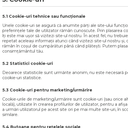
5.1 Cookie-uri tehnice sau funcționale
Unele cookie-uri se asigură că anumite părți ale site-ului funcți
preferințele tale de utilizator rămân cunoscute. Prin plasarea co
îți este mai ușor să vizitezi site-ul nostru. În acest fel, nu trebu
repetat aceleași informații atunci când vizitezi site-ul nostru și,
rămân în coșul de cumpărături până când plătești. Putem plasa 
consimțământul tău.
5.2 Statistici cookie-uri
Deoarece statisticile sunt urmărite anonim, nu este necesară p
cookie-uri statistice.
5.3 Cookie-uri pentru marketing/urmărire
Cookie-urile de marketing/urmărire sunt cookie-uri (sau orice a
locală), utilizate în crearea profilurilor de utilizator, pentru a afi
a urmări utilizatorul pe acest site ori pe mai multe site-uri, în 
similare.
5.4 Butoane pentru rețelele sociale