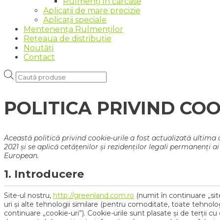
Rulmenți în carcase
Aplicații de mare precizie
Aplicații speciale
Mentenența Rulmenților
Rețeaua de distribuție
Noutăți
Contact
Products
search
POLITICA PRIVIND COO
Această politică privind cookie-urile a fost actualizată ultima 
2021 și se aplică cetățenilor și rezidenților legali permanenți 
European.
1. Introducere
Site-ul nostru,
http://greenland.com.ro
(numit în continuare „site
uri și alte tehnologii similare (pentru comoditate, toate tehnolo
continuare „cookie-uri”). Cookie-urile sunt plasate și de terții c