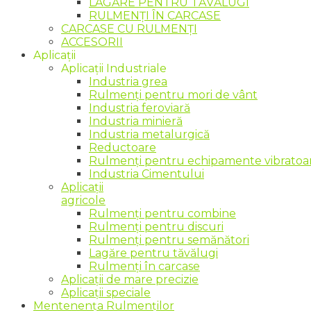
LAGĂRE PENTRU TĂVĂLUGI
RULMENȚI ÎN CARCASE
CARCASE CU RULMENȚI
ACCESORII
Aplicații
Aplicații Industriale
Industria grea
Rulmenți pentru mori de vânt
Industria feroviară
Industria minieră
Industria metalurgică
Reductoare
Rulmenți pentru echipamente vibratoare
Industria Cimentului
Aplicații
agricole
Rulmenți pentru combine
Rulmenți pentru discuri
Rulmenți pentru semănători
Lagăre pentru tăvălugi
Rulmenți în carcase
Aplicații de mare precizie
Aplicații speciale
Mentenența Rulmenților