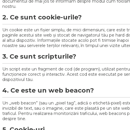
documentul de mai jos te informăm despre modul cum folosim c
nostru.
2. Ce sunt cookie-urile?
Un cookie este un fișier simplu, de mici dimensiuni, care este 
paginile acestui site web și stocat de navigatorul tău pe hard d
al altui dispozitiv. Informațiile stocate acolo pot fi trimise înapo
noastre sau serverele terților relevanți, în timpul unei vizite ulte
3. Ce sunt scripturile?
Un script este un fragment de cod (de program), utilizat pentru 
funcționeze corect și interactiv. Acest cod este executat pe se
dispozitivul tău.
4. Ce este un web beacon?
Un „web beacon” (sau un „pixel tag”, adică o etichetă-pixel) e
invizibil de text, sau o imagine, care este plasată pe un site we
traficul. Pentru realizarea monitorizării traficului, web beacons 
despre tine.
5. Cookie-uri