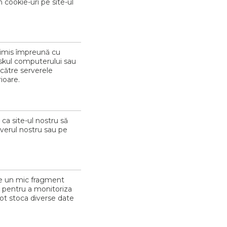
ookie-uri pe site-ul
trimis împreună cu
iskul computerului sau
i către serverele
rioare.
ca site-ul nostru să
rverul nostru sau pe
ste un mic fragment
b pentru a monitoriza
pot stoca diverse date