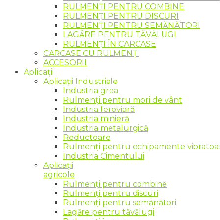
RULMENȚI PENTRU COMBINE
RULMENȚI PENTRU DISCURI
RULMENȚI PENTRU SEMĂNĂTORI
LAGĂRE PENTRU TĂVĂLUGI
RULMENȚI ÎN CARCASE
CARCASE CU RULMENȚI
ACCESORII
Aplicații
Aplicații Industriale
Industria grea
Rulmenți pentru mori de vânt
Industria feroviară
Industria minieră
Industria metalurgică
Reductoare
Rulmenți pentru echipamente vibratoare
Industria Cimentului
Aplicații
agricole
Rulmenți pentru combine
Rulmenți pentru discuri
Rulmenți pentru semănători
Lagăre pentru tăvălugi