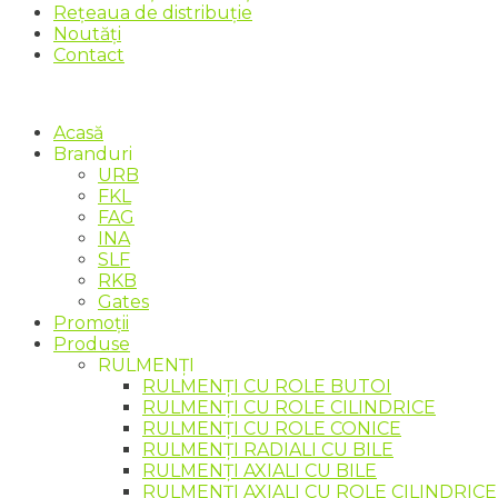
Rețeaua de distribuție
Noutăți
Contact
Acasă
Branduri
URB
FKL
FAG
INA
SLF
RKB
Gates
Promoții
Produse
RULMENȚI
RULMENȚI CU ROLE BUTOI
RULMENȚI CU ROLE CILINDRICE
RULMENȚI CU ROLE CONICE
RULMENȚI RADIALI CU BILE
RULMENȚI AXIALI CU BILE
RULMENȚI AXIALI CU ROLE CILINDRICE