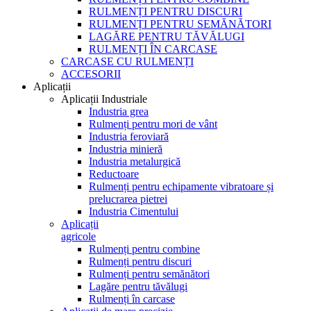
RULMENȚI PENTRU DISCURI
RULMENȚI PENTRU SEMĂNĂTORI
LAGĂRE PENTRU TĂVĂLUGI
RULMENȚI ÎN CARCASE
CARCASE CU RULMENȚI
ACCESORII
Aplicații
Aplicații Industriale
Industria grea
Rulmenți pentru mori de vânt
Industria feroviară
Industria minieră
Industria metalurgică
Reductoare
Rulmenți pentru echipamente vibratoare și
prelucrarea pietrei
Industria Cimentului
Aplicații
agricole
Rulmenți pentru combine
Rulmenți pentru discuri
Rulmenți pentru semănători
Lagăre pentru tăvălugi
Rulmenți în carcase