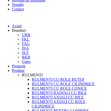
Rețeaua de distribuție
Noutăți
Contact
Acasă
Branduri
URB
FKL
FAG
INA
SLF
RKB
Gates
Promoții
Produse
RULMENȚI
RULMENȚI CU ROLE BUTOI
RULMENȚI CU ROLE CILINDRICE
RULMENȚI CU ROLE CONICE
RULMENȚI RADIALI CU BILE
RULMENȚI AXIALI CU BILE
RULMENȚI AXIALI CU ROLE
CILINDRICE
RULMENȚI PENTRU COMBINE