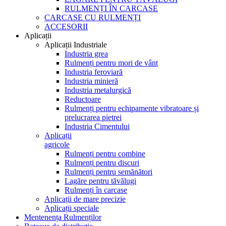
RULMENȚI ÎN CARCASE
CARCASE CU RULMENȚI
ACCESORII
Aplicații
Aplicații Industriale
Industria grea
Rulmenți pentru mori de vânt
Industria feroviară
Industria minieră
Industria metalurgică
Reductoare
Rulmenți pentru echipamente vibratoare și
prelucrarea pietrei
Industria Cimentului
Aplicații
agricole
Rulmenți pentru combine
Rulmenți pentru discuri
Rulmenți pentru semănători
Lagăre pentru tăvălugi
Rulmenți în carcase
Aplicații de mare precizie
Aplicații speciale
Mentenența Rulmenților