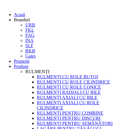
Acasă
Branduri
URB
FKL
FAG
INA
SLF
RKB
Gates
Promoții
Produse
RULMENȚI
RULMENȚI CU ROLE BUTOI
RULMENȚI CU ROLE CILINDRICE
RULMENȚI CU ROLE CONICE
RULMENȚI RADIALI CU BILE
RULMENȚI AXIALI CU BILE
RULMENȚI AXIALI CU ROLE
CILINDRICE
RULMENȚI PENTRU COMBINE
RULMENȚI PENTRU DISCURI
RULMENȚI PENTRU SEMĂNĂTORI
LAGĂRE PENTRU TĂVĂLUGI