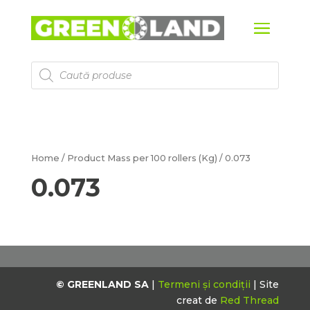
Products
search
Home
/ Product Mass per 100 rollers (Kg) / 0.073
0.073
© GREENLAND SA
|
Termeni și condiții
| Site
creat de
Red Thread