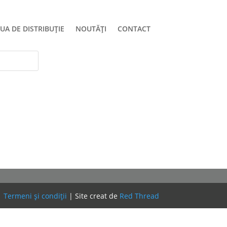
UA DE DISTRIBUȚIE
NOUTĂȚI
CONTACT
|
Termeni și condiții
| Site creat de
Red Thread