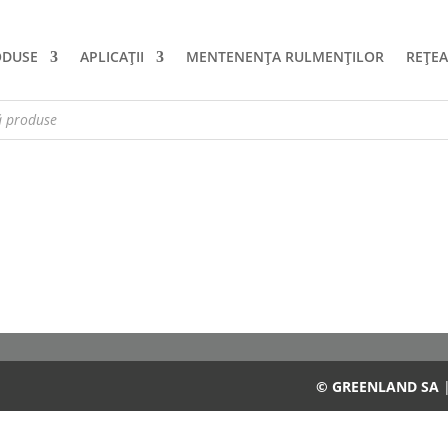
ODUSE
APLICAȚII
MENTENENȚA RULMENȚILOR
REȚEA
© GREENLAND SA