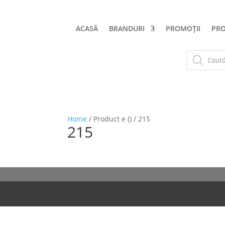
ACASĂ
BRANDURI
PROMOȚII
PR
Products
search
Home
/ Product e () / 215
215