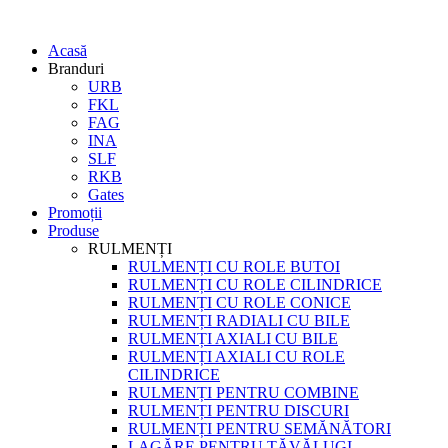
Acasă
Branduri
URB
FKL
FAG
INA
SLF
RKB
Gates
Promoții
Produse
RULMENȚI
RULMENȚI CU ROLE BUTOI
RULMENȚI CU ROLE CILINDRICE
RULMENȚI CU ROLE CONICE
RULMENȚI RADIALI CU BILE
RULMENȚI AXIALI CU BILE
RULMENȚI AXIALI CU ROLE
CILINDRICE
RULMENȚI PENTRU COMBINE
RULMENȚI PENTRU DISCURI
RULMENȚI PENTRU SEMĂNĂTORI
LAGĂRE PENTRU TĂVĂLUGI