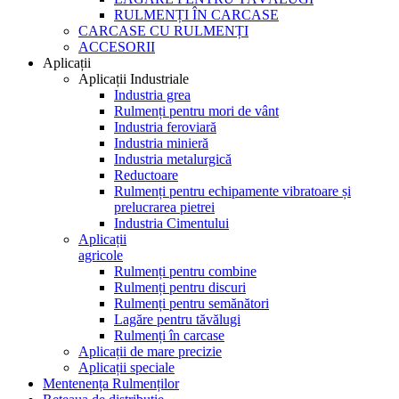
RULMENȚI ÎN CARCASE
CARCASE CU RULMENȚI
ACCESORII
Aplicații
Aplicații Industriale
Industria grea
Rulmenți pentru mori de vânt
Industria feroviară
Industria minieră
Industria metalurgică
Reductoare
Rulmenți pentru echipamente vibratoare și
prelucrarea pietrei
Industria Cimentului
Aplicații
agricole
Rulmenți pentru combine
Rulmenți pentru discuri
Rulmenți pentru semănători
Lagăre pentru tăvălugi
Rulmenți în carcase
Aplicații de mare precizie
Aplicații speciale
Mentenența Rulmenților