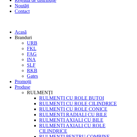
Rețeaua de distribuție
Noutăți
Contact
Acasă
Branduri
URB
FKL
FAG
INA
SLF
RKB
Gates
Promoții
Produse
RULMENȚI
RULMENȚI CU ROLE BUTOI
RULMENȚI CU ROLE CILINDRICE
RULMENȚI CU ROLE CONICE
RULMENȚI RADIALI CU BILE
RULMENȚI AXIALI CU BILE
RULMENȚI AXIALI CU ROLE
CILINDRICE
RULMENȚI PENTRU COMBINE