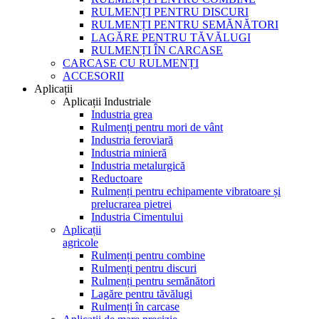
RULMENȚI PENTRU DISCURI
RULMENȚI PENTRU SEMĂNĂTORI
LAGĂRE PENTRU TĂVĂLUGI
RULMENȚI ÎN CARCASE
CARCASE CU RULMENȚI
ACCESORII
Aplicații
Aplicații Industriale
Industria grea
Rulmenți pentru mori de vânt
Industria feroviară
Industria minieră
Industria metalurgică
Reductoare
Rulmenți pentru echipamente vibratoare și
prelucrarea pietrei
Industria Cimentului
Aplicații
agricole
Rulmenți pentru combine
Rulmenți pentru discuri
Rulmenți pentru semănători
Lagăre pentru tăvălugi
Rulmenți în carcase