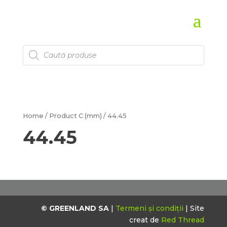
Products
search
Home
/ Product C (mm) / 44.45
44.45
© GREENLAND SA
|
Termeni și condiții
| Site
creat de
Red Thread