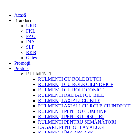
Acasă
Branduri
URB
FKL
FAG
INA
SLF
RKB
Gates
Promoții
Produse
RULMENȚI
RULMENȚI CU ROLE BUTOI
RULMENȚI CU ROLE CILINDRICE
RULMENȚI CU ROLE CONICE
RULMENȚI RADIALI CU BILE
RULMENȚI AXIALI CU BILE
RULMENȚI AXIALI CU ROLE CILINDRICE
RULMENȚI PENTRU COMBINE
RULMENȚI PENTRU DISCURI
RULMENȚI PENTRU SEMĂNĂTORI
LAGĂRE PENTRU TĂVĂLUGI
RULMENȚI ÎN CARCASE