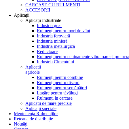
CARCASE CU RULMENȚI
ACCESORII
Aplicații
Aplicații Industriale
Industria grea
Rulmenți pentru mori de vânt
Industria feroviară
Industria minieră
Industria metalurgică
Reductoare
Rulmenți pentru echipamente vibratoare și prelucra
Industria Cimentului
Aplicații
agricole
Rulmenți pentru combine
Rulmenți pentru discuri
Rulmenți pentru semănători
Lagăre pentru tăvălugi
Rulmenți în carcase
Aplicații de mare precizie
Aplicații speciale
Mentenența Rulmenților
Rețeaua de distribuție
Noutăți