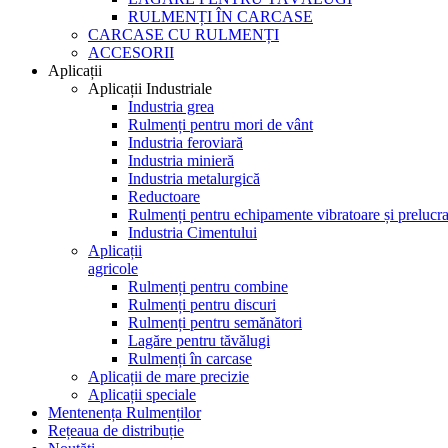
RULMENȚI ÎN CARCASE
CARCASE CU RULMENȚI
ACCESORII
Aplicații
Aplicații Industriale
Industria grea
Rulmenți pentru mori de vânt
Industria feroviară
Industria minieră
Industria metalurgică
Reductoare
Rulmenți pentru echipamente vibratoare și prelucra
Industria Cimentului
Aplicații
agricole
Rulmenți pentru combine
Rulmenți pentru discuri
Rulmenți pentru semănători
Lagăre pentru tăvălugi
Rulmenți în carcase
Aplicații de mare precizie
Aplicații speciale
Mentenența Rulmenților
Rețeaua de distribuție