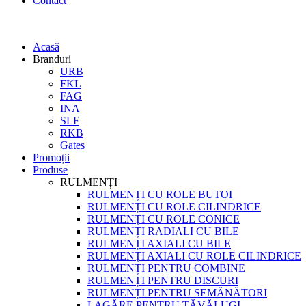
Contact
Acasă
Branduri
URB
FKL
FAG
INA
SLF
RKB
Gates
Promoții
Produse
RULMENȚI
RULMENȚI CU ROLE BUTOI
RULMENȚI CU ROLE CILINDRICE
RULMENȚI CU ROLE CONICE
RULMENȚI RADIALI CU BILE
RULMENȚI AXIALI CU BILE
RULMENȚI AXIALI CU ROLE CILINDRICE
RULMENȚI PENTRU COMBINE
RULMENȚI PENTRU DISCURI
RULMENȚI PENTRU SEMĂNĂTORI
LAGĂRE PENTRU TĂVĂLUGI